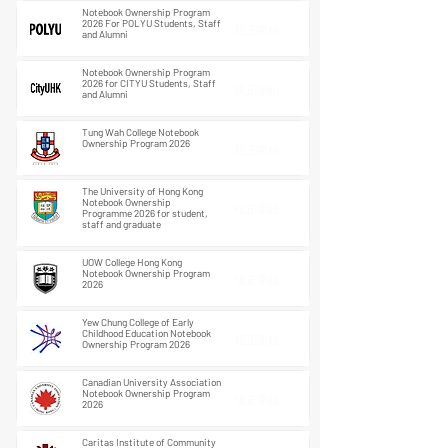
Notebook Ownership Program
2026 For POLYU Students, Staff
現正開始
and Alumni
Notebook Ownership Program
2026 for CITYU Students, Staff
現正開始
and Alumni
Tung Wah College Notebook
Ownership Program 2026
現正開始
The University of Hong Kong
Notebook Ownership
現正開始
Programme 2026 for student,
staff and graduate
UOW College Hong Kong
Notebook Ownership Program
現正開始
2026
Yew Chung College of Early
Childhood Education Notebook
現正開始
Ownership Program 2026
Canadian University Association
Notebook Ownership Program
現正開始
2026
Caritas Institute of Community