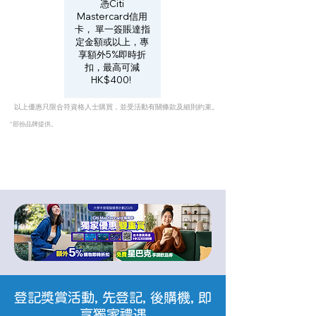
憑Citi
Mastercard信用
卡， 單一簽賬達指
定金額或以上，專
享額外5%即時折
扣，最高可減
HK$400!
以上優惠只限合符資格人士購買，並受活動有關條款及細則約束。
*部份品牌提供。
登記獎賞活動, 先登記, 後購機, 即
享獨家禮遇