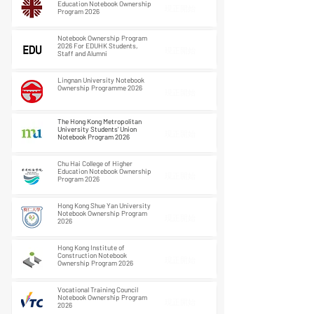
Education Notebook Ownership
現正開始
Program 2026
Notebook Ownership Program
2026 For EDUHK Students,
現正開始
Staff and Alumni
Lingnan University Notebook
Ownership Programme 2026
現正開始
The Hong Kong Metropolitan
University Students’ Union
現正開始
Notebook Program 2026
Chu Hai College of Higher
Education Notebook Ownership
現正開始
Program 2026
Hong Kong Shue Yan University
Notebook Ownership Program
現正開始
2026
Hong Kong Institute of
Construction Notebook
現正開始
Ownership Program 2026
Vocational Training Council
Notebook Ownership Program
現正開始
2026