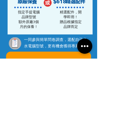
原廠保養
$618
精選配件
或
指定手提電腦
精選配件，開
品牌型號
學即用！
額外原廠3個
贈品根據指定
月的保養！
品牌而定
一同參與簡單問卷調查，選配自己心
水電腦型號，更有機會獲得專屬優惠
立即登記領取獎賞
*取貨時需出示「考生準考證」或「DSE成績
表」以作確認。
學界電腦配件專屬優惠
除手提電腦外，MS Office軟件、網絡保
安軟件、專業繪圖板、耳機 / 喇叭、滑鼠
及其他電腦配件均以教育優惠價發售。