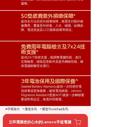
服務。
$0墊底費意外損壞保障*
提供全方位的意外損壞保障，無需支付額外維
修費用，覆蓋意外掉落、入水、碰撞、結構故
障、電流突波及LCD螢幕損壞等情況。
免費周年電腦檢查及7x24技
術支援*
提供24/7技術支援，能調整電腦性能，進行
定期檢查，移除惡意軟件及提升網絡性能，確
保電腦順暢安全運行。⁠⁠
3年電池保用及國際保養^
Sealed Battery Warranty提供一次性密封電
池保養或更換服務，確保電池效能。Lenovo
Migration Assistant透過WiFi連接一步轉移重
要資料和設定，無需外部硬碟。
#平板除外 * 指定系列 ^指定ThinkPad系列
立即選購您的心水的Lenovo手提電腦