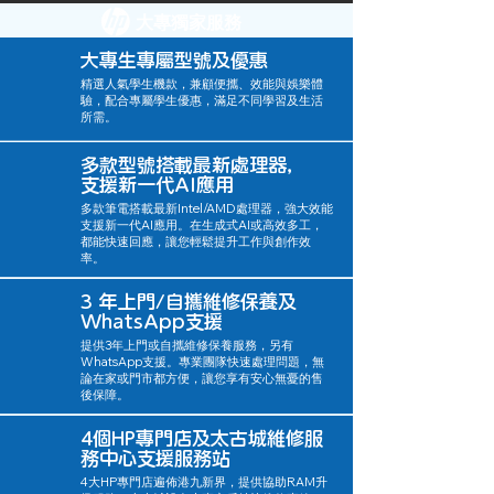
大專獨家服務
大專生專屬型號及優惠
精選人氣學生機款，兼顧便攜、效能與娛樂體
驗，配合專屬學生優惠，滿足不同學習及生活
所需。
多款型號搭載最新處理器，
支援新一代AI應用
多款筆電搭載最新Intel/AMD處理器，強大效能
支援新一代AI應用。在生成式AI或高效多工，
都能快速回應，讓您輕鬆提升工作與創作效
率。
3 年上門/自攜維修保養及
WhatsApp支援
提供3年上門或自攜維修保養服務，另有
WhatsApp支援。專業團隊快速處理問題，無
論在家或門市都方便，讓您享有安心無憂的售
後保障。
4個HP專門店及太古城維修服
務中心支援服務站
4大HP專門店遍佈港九新界，提供協助RAM升