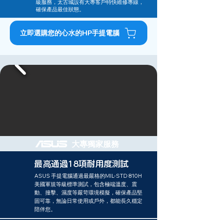
級服務，太古城設有大專客戶特快維修專線，
確保產品最佳狀態。
立即選購您的心水的HP手提電腦
大專獨家服務
最高通過18項耐用度測試
ASUS 手提電腦通過最嚴格的MIL-STD 810H
美國軍規等級標準測試，包含極端溫度、震
動、撞擊、濕度等嚴苛環境模擬，確保產品堅
固可靠，無論日常使用或戶外，都能長久穩定
陪伴您。​