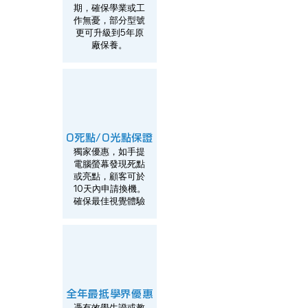
期，確保學業或工
作無憂，部分型號
更可升級到5年原
廠保養。
0死點/0光點保證
獨家優惠，如手提
電腦螢幕發現死點
或亮點，顧客可於
10天內申請換機。
確保最佳視覺體驗​
全年最抵學界優惠
憑有效學生證或教