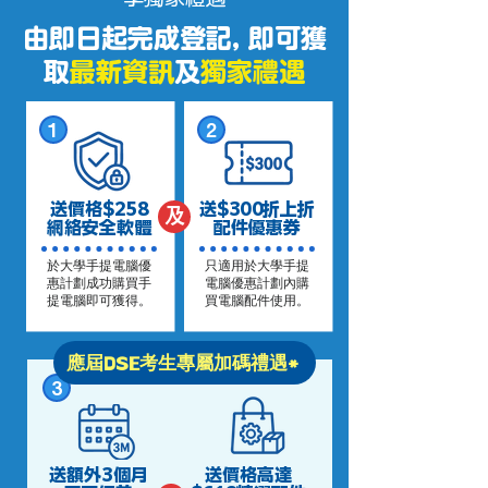
由即日起完成登記, 即可獲
取
最新資訊
及
獨家禮遇
1
2
送價格
$258
送
$300
折上折
及
網絡安全軟體
配件優惠券
於大學手提電腦優
只適用於大學手提
惠計劃成功購買手
電腦優惠計劃內購
提電腦即可獲得。
買電腦配件使用。
應屆DSE考生專屬加碼禮遇*
3
送額外3個月
送價格高達