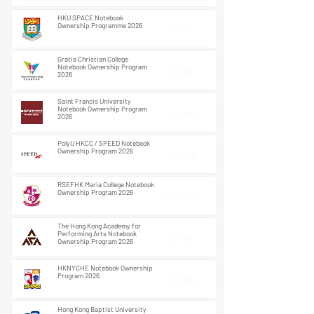
HKU SPACE Notebook
Ownership Programme 2026
現正開始
Gratia Christian College
Notebook Ownership Program
現正開始
2026
Saint Francis University
Notebook Ownership Program
現正開始
2026
PolyU HKCC / SPEED Notebook
Ownership Program 2026
現正開始
RSEFHK Maria College Notebook
Ownership Program 2026
現正開始
The Hong Kong Academy for
Performing Arts Notebook
現正開始
Ownership Program 2026
HKNYCHE Notebook Ownership
Program 2026
現正開始
Hong Kong Baptist University