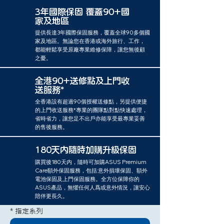
3年國際保固 覆蓋90+國
家及地區
提供長達3年國際保固服務，覆蓋全球90多個國
家及地區。無論您在香港或海外旅行、工作，
都能輕鬆享受原廠專業維修保障，讓您無後顧
之憂。​
全港90+送修點及上門收
送服務*
全香港設有超過90個授權送修點，另提供便捷
的上門收送服務*專業的團隊點對點快速處理，
省時省力，讓您足不出戶亦能享受最專業妥善
的售後服務。
180天内隨時加購升級保固
購買後180天内，隨時可加購ASUS Premium
Care額外保固服務，包括:意外損壞保固、額外
電池保固及上門保固服務。全方位保障你的
ASUS產品，無懼任何人爲或意外情況，讓安心
陪伴更長久。
* 指定系列