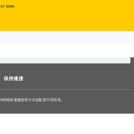
Language 語言
關於我們
聯絡我們 (8208 6060)
r later.
登入 / 登記
保持連接
航時間將因電腦使用方式或配置不同而異。