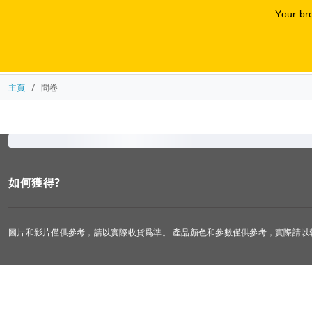
Your br
會員優惠 - 購
主頁
問卷
如何獲得?
圖片和影片僅供參考，請以實際收貨爲準。 產品顏色和參數僅供參考，實際請以